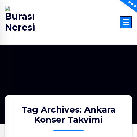
Skip
to
content
Abone Ol - İzle - Keşfet
Tag Archives: Ankara
Konser Takvimi