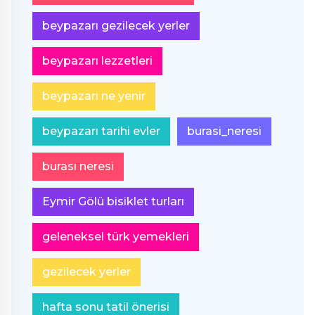
beypazarı gezilecek yerler
beypazarı lezzetleri
beypazarı ne yenir
beypazarı tarihi evler
burasi_neresi
burası neresi
Eymir Gölü bisiklet turları
geleneksel türk yemekleri
gezilecek yerler
hafta sonu tatil önerisi