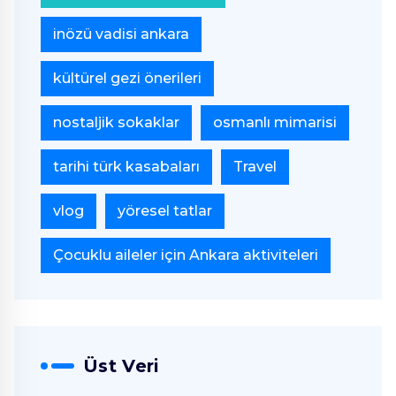
inözü vadisi ankara
kültürel gezi önerileri
nostaljik sokaklar
osmanlı mimarisi
tarihi türk kasabaları
Travel
vlog
yöresel tatlar
Çocuklu aileler için Ankara aktiviteleri
Üst Veri